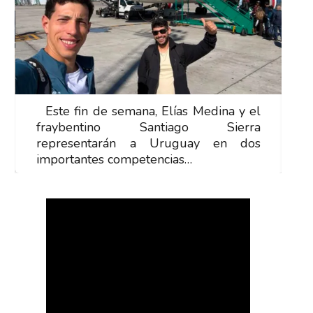
Este fin de semana, Elías Medina y el
E
fraybentino Santiago Sierra
f
representarán a Uruguay en dos
r
importantes competencias…
i