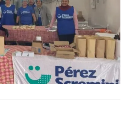
na y el
Este fin de semana, Elías Medina y el
ierra
fraybentino Santiago Sierra
en dos
representarán a Uruguay en dos
importantes competencias…