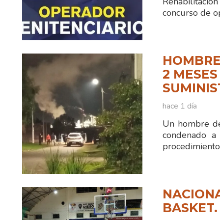
Rehabilitaci
concurso de o
HOMBRE
2 MESES
SUMINIS
hace 1 día
Un hombre de
condenado a 
procedimiento
NACIONA
BASKET.