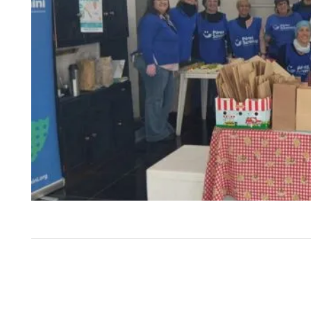
Este fin de semana, Elías Medi
fraybentino Santiago S
representarán a Uruguay 
importantes competencias…