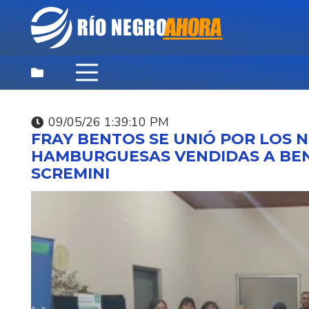
09/05/26 1:39:10 PM
DEPORTES
,
DESTACADAS
,
NOTICIAS
FRAY BENTOS SE UNIÓ POR LOS N
PRINCIPALES
HAMBURGUESAS VENDIDAS A BEN
07/08/26 9:46:07 PM
SCREMINI
SANTI SIERRA BATTO 
LA WORLD CUP ASUN
2026