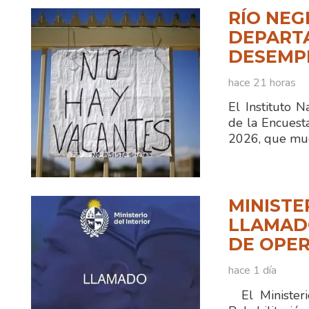
RÍO NEG
DEPART
DESEMPL
hace 21 horas
El Instituto N
de la Encuest
2026, que mue
MINISTE
LLAMADO
DE OPER
hace 1 día
El Ministerio