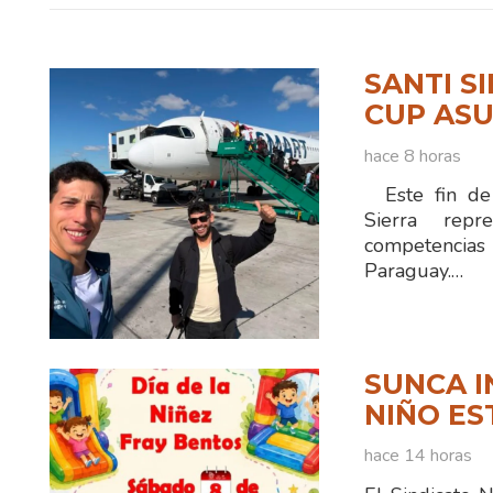
SANTI S
CUP ASU
hace 8 horas
Este fin de 
Sierra rep
competencias
Paraguay.…
SUNCA I
NIÑO ES
hace 14 horas