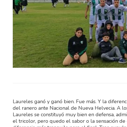
Este fin de semana, Elías Medi
fraybentino Santiago S
representarán a Uruguay 
importantes competencias…
Laureles ganó y ganó bien. Fue más. Y la diferen
del ranero ante Nacional de Nueva Helvecia. A los
Laureles se constituyó muy bien en defensa, admi
el tricolor, pero quedo el sabor o la sensación de