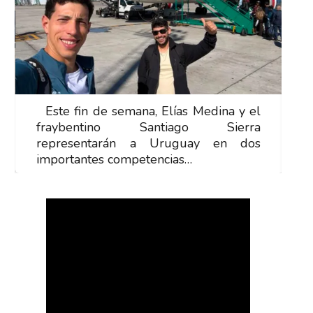
Este fin de semana, Elías Medina y el
E
fraybentino Santiago Sierra
f
representarán a Uruguay en dos
r
importantes competencias…
i