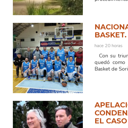
NACIONA
BASKET.
hace 20 horas
Con su triun
quedó como ún
Basket de Sor
APELACI
CONDENA
EL CASO