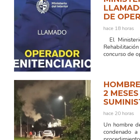
LLAMADO
DE OPER
hace 18 horas
El Ministerio
Rehabilitaci
concurso de o
HOMBRE
2 MESES
SUMINIS
hace 20 horas
Un hombre de
condenado a 
procedimiento