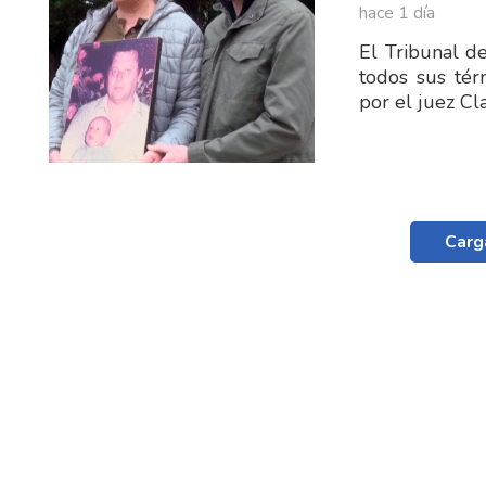
hace 1 día
El Tribunal d
todos sus tér
por el juez C
Carg