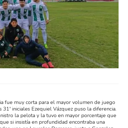
na y el
Este fin de semana, Elías Medina y el
ierra
fraybentino Santiago Sierra
en dos
representarán a Uruguay en dos
importantes competencias…
cia fue muy corta para el mayor volumen de juego
 31′ iniciales Ezequiel Vázquez puso la diferencia.
nistro la pelota y la tuvo en mayor porcentaje que
 que si insistía en profundidad encontraba una