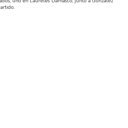
lsados, uno en Laureles Damasco, junto a Gonzalez
artido.