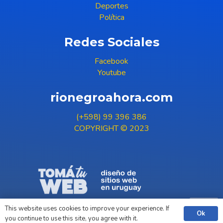
Deportes
Política
Redes Sociales
Facebook
Youtube
rionegroahora.com
(+598) 99 396 386
COPYRIGHT © 2023
This website uses cookies to improve your experience. If
Ok
you continue to use this site, you agree with it.