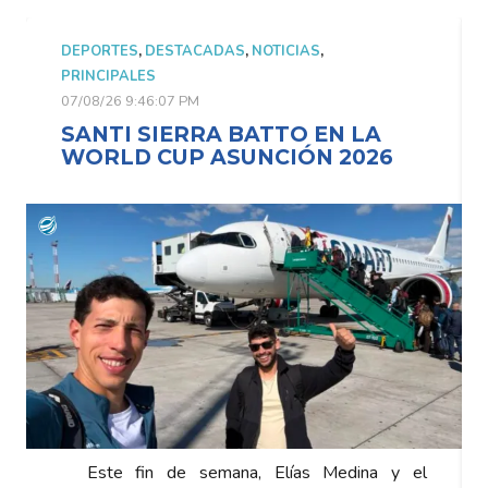
DEPORTES
,
DESTACADAS
,
NOTICIAS
,
PRINCIPALES
07/08/26 9:46:07 PM
LA
SANTI SIERRA BATTO EN LA
026
WORLD CUP ASUNCIÓN 2026
na y el
Este fin de semana, Elías Medina y 