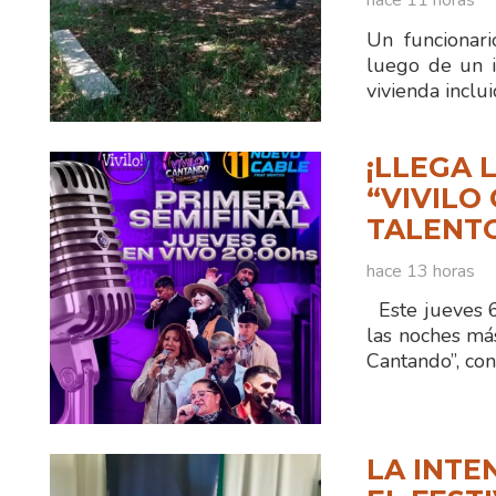
hace 11 horas
Un funcionar
luego de un i
vivienda inclu
¡LLEGA 
“VIVILO
TALENTO
hace 13 horas
Este jueves 6 
las noches má
Cantando”, co
LA INTE