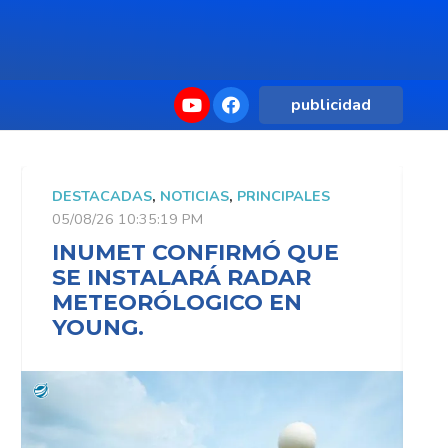
publicidad
DESTACADAS
,
NOTICIAS
,
PRINCIPALES
D
05/08/26 10:35:19 PM
0
INUMET CONFIRMÓ QUE
SE INSTALARÁ RADAR
METEORÓLOGICO EN
YOUNG.