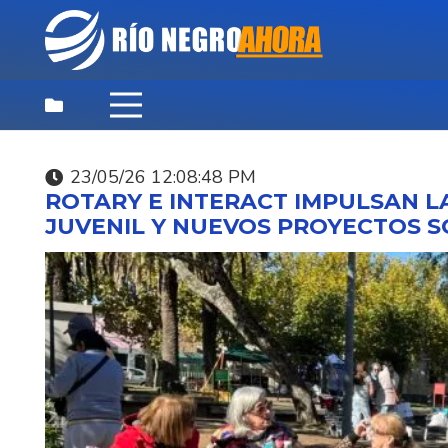
23/05/26 12:08:48 PM
DESTACADAS
,
NOTICIAS
,
PRINCIPAL
ROTARY E INTERACT IMPULSAN L
05/08/26 10:35:19 PM
JUVENIL Y NUEVOS PROYECTOS S
INUMET CONFIRMÓ Q
SE INSTALARÁ RADAR
METEORÓLOGICO EN
YOUNG.