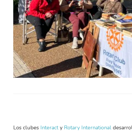
El Instituto Uruguayo de Meteo
(Inumet) incorporará durante 2
nuevos radares meteorológ
pondrá en funcionamiento un si
Los clubes
Interact
y
Rotary International
desarrol