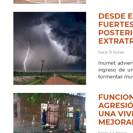
DESDE E
FUERTES
POSTERI
EXTRAT
hace 9 horas
Inumet advier
ingreso de un
tormentas muy
FUNCION
AGRESIÓ
UNA VIV
MEJORA