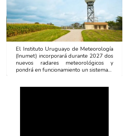
El Instituto Uruguayo de Meteorología
E
(Inumet) incorporará durante 2027 dos
(
nuevos radares meteorológicos y
n
pondrá en funcionamiento un sistema…
p