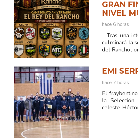
GRAN FI
NIVEL M
hace 6 horas
Tras una int
culminará la 
del Rancho”, 
EMI SER
hace 7 horas
El fraybentin
la Selección
celeste. Hécto