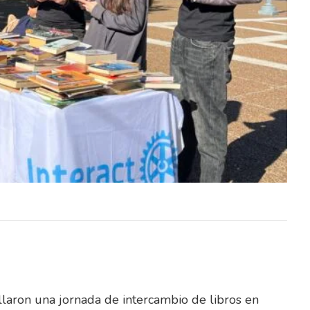
rología
El Instituto Uruguayo de Meteorología
027 dos
(Inumet) incorporará durante 2027 dos
icos y
nuevos radares meteorológicos y
stema…
pondrá en funcionamiento un sistema…
laron una jornada de intercambio de libros en