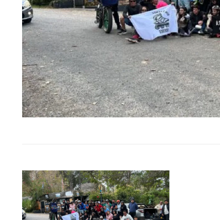
El Instituto Uruguayo de Meteo
(Inumet) emitió una adver
meteorológica de nivel nara
tormentas muy fuertes y severas