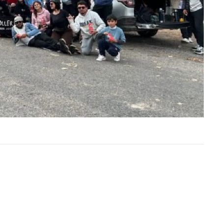
rología
El Instituto Uruguayo de Meteorología
tencia
(Inumet) emitió una advertencia
nja por
meteorológica de nivel naranja por
,…
tormentas muy fuertes y severas,…