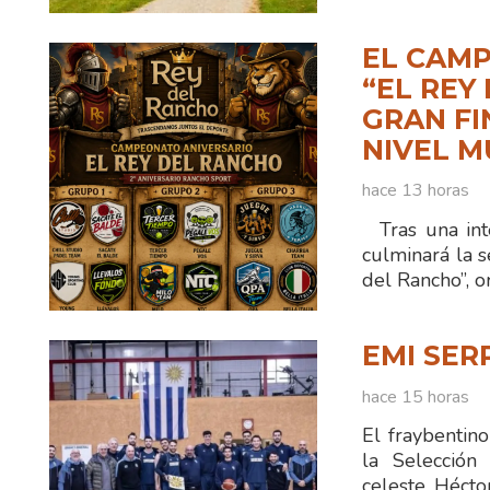
EL CAMP
“EL REY
GRAN FI
NIVEL M
hace 13 horas
Tras una int
culminará la 
del Rancho”, 
EMI SER
hace 15 horas
El fraybentin
la Selección
celeste. Hécto