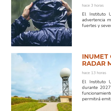
hace 3 horas
El Instituto
advertencia m
fuertes y seve
INUMET 
RADAR 
hace 13 horas
El Instituto
durante 2027
funcionamien
permitirá emit