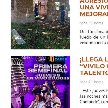
AGRESIÓ
UNA VIV
MEJORA
hace 19 horas
Un funcionar
luego de un i
vivienda inclu
¡LLEGA 
“VIVILO
TALENTO
hace 21 horas
Este jueves 6 
las noches má
Cantando”, co