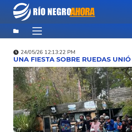
24/05/26 12:13:22 PM
DESTACADAS
,
NOTICIAS
,
PRINCIPAL
UNA FIESTA SOBRE RUEDAS UNIÓ
06/08/26 7:49:18 AM
ALERTA NARANJA EN 
LITORAL DEL PAÍS.