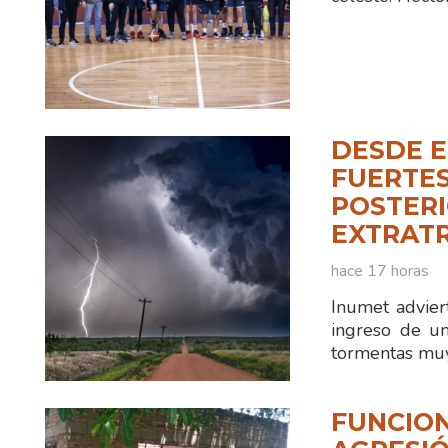
DESDE E
FUERTES
POSTERI
EXTRAT
hace 17 horas
Inumet advier
ingreso de un
tormentas muy
FUNCION