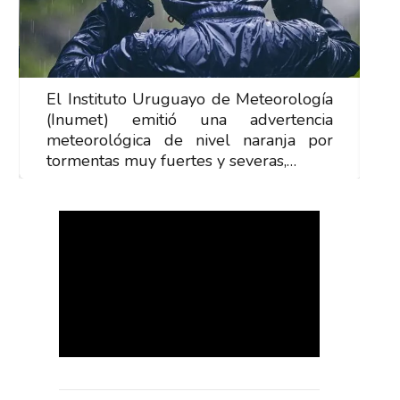
El Instituto Uruguayo de Meteorología
E
(Inumet) emitió una advertencia
(
meteorológica de nivel naranja por
m
tormentas muy fuertes y severas,…
t