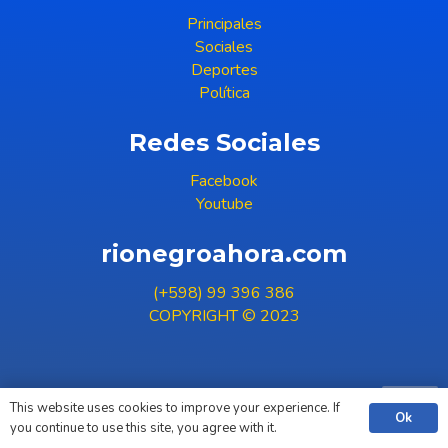
Principales
Sociales
Deportes
Política
Redes Sociales
Facebook
Youtube
rionegroahora.com
(+598) 99 396 386
COPYRIGHT © 2023
This website uses cookies to improve your experience. If
Ok
you continue to use this site, you agree with it.