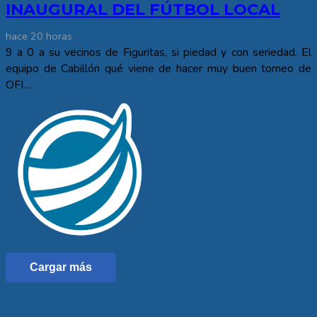
INAUGURAL DEL FÚTBOL LOCAL
hace 20 horas
9 a 0 a su vecinos de Figuritas, si piedad y con seriedad. El
equipo de Cabillón qué viene de hacer muy buen torneo de
OFI…
Cargar más