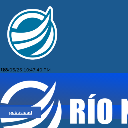
28/05/26 10:47:40 PM
ZOE CAZARRÉ OBTUVO TRES
DISTINCIONES EN MISS TEEN
UNIVERSAL TOURISM EN PUNTA
CANA
publicidad