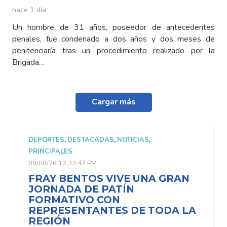
hace 1 día
Un hombre de 31 años, poseedor de antecedentes
penales, fue condenado a dos años y dos meses de
penitenciaría tras un procedimiento realizado por la
Brigada…
Cargar más
ES
,
DESTACADAS
,
NOTICIAS
,
DEPORTES
,
DES
ALES
PRINCIPALES
12:33:47 PM
08/08/26 12:33:4
 BENTOS VIVE UNA GRAN
FRAY BEN
ADA DE PATÍN
JORNADA 
ATIVO CON
FORMATI
ESENTANTES DE TODA LA
REPRESEN
ÓN
REGIÓN