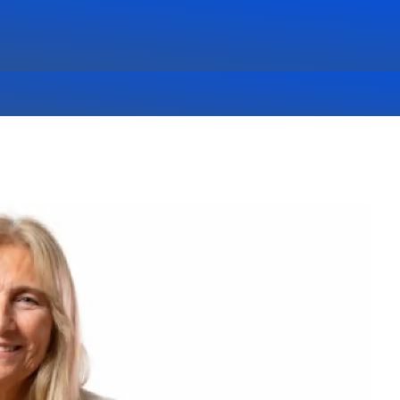
,
DEPORTES
,
DESTACADAS
,
NOTICIAS
,
PRINCIPALES
07/08/26 9:46:07 PM
EN
SANTI SIERRA BATTO EN
CIÓN
LA WORLD CUP ASUNCIÓN
2026