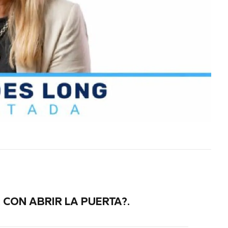
na y el
Este fin de semana, Elías Medina y el
ierra
fraybentino Santiago Sierra
en dos
representarán a Uruguay en dos
importantes competencias…
 CON ABRIR LA PUERTA?.