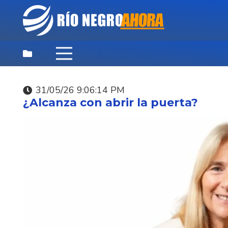
31/05/26 9:06:14 PM
DEPORTES
,
DESTACADAS
,
NOTICIAS
¿Alcanza con abrir la puerta?
PRINCIPALES
07/08/26 9:46:07 PM
SANTI SIERRA BATTO 
LA WORLD CUP ASUN
2026