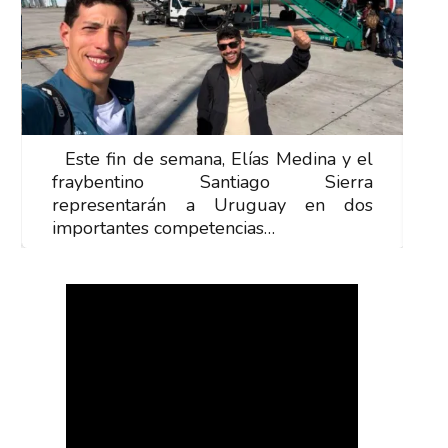
Este fin de semana, Elías Medina y el
E
fraybentino Santiago Sierra
f
representarán a Uruguay en dos
r
importantes competencias…
i