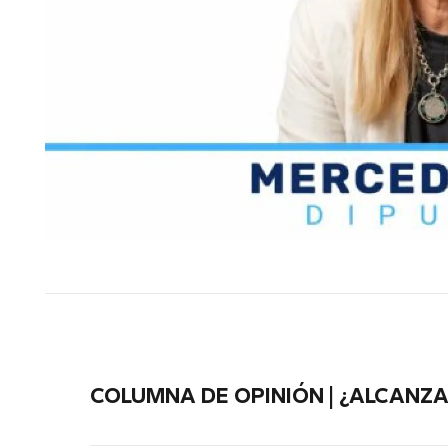
Este fin de semana, Elías Medi
fraybentino Santiago S
representarán a Uruguay 
importantes competencias…
COLUMNA DE OPINIÓN | ¿ALCANZA