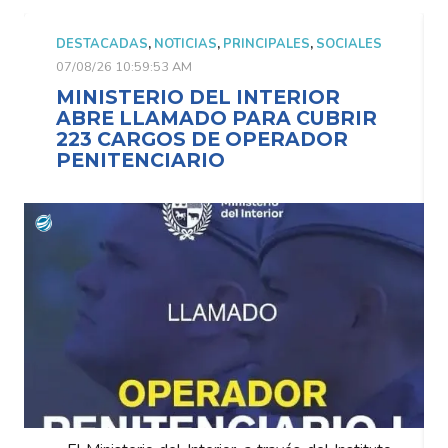
S
,
SOCIALES
DESTACADAS
,
NOTICIAS
,
PRINCIPALES
,
SOCI
07/08/26 10:59:53 AM
IOR
MINISTERIO DEL INTERIOR
CUBRIR
ABRE LLAMADO PARA CUBR
ADOR
223 CARGOS DE OPERADOR
PENITENCIARIO