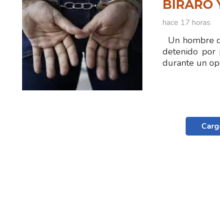
BIRARO 
hace 17 horas
Un hombre de
detenido por 
durante un ope
Carg