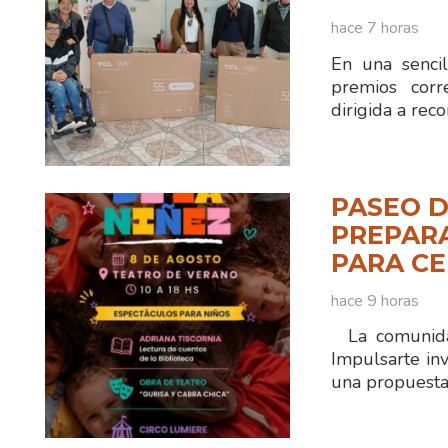
hace 7 horas
En una sencil
premios corr
dirigida a reco
PASEO D
PREPAR
PARA CE
hace 9 horas
La comunidad
Impulsarte inv
una propuesta 