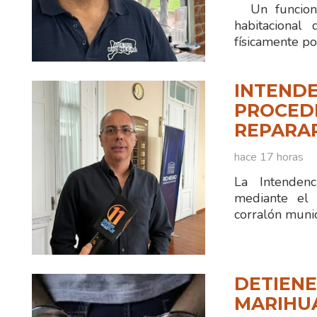
Un funciona
habitacional
físicamente po
INTENDE
PROCEDI
REPARA
hace 17 horas
La Intenden
mediante el 
corralón munic
DETIENE
MARIHUA