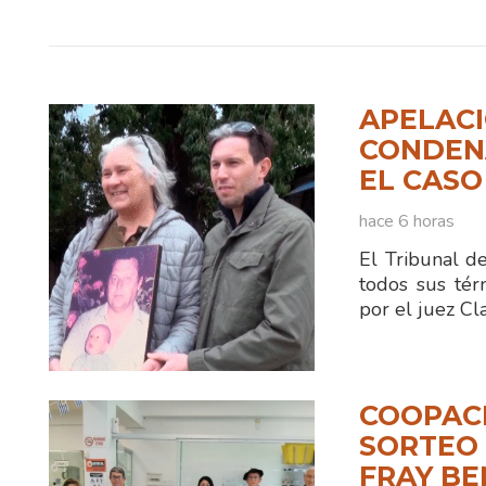
APELACI
CONDENA
EL CASO
hace 6 horas
El Tribunal d
todos sus tér
por el juez C
COOPAC
SORTEO 
FRAY B