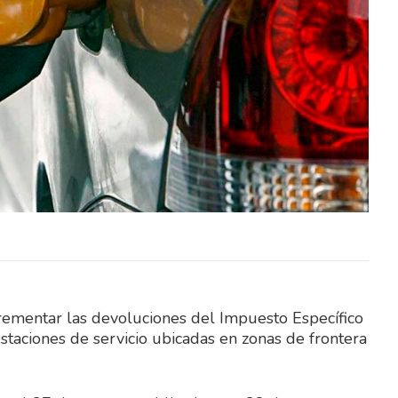
o Penal
El Tribunal de Apelaciones en lo Penal
dos sus
confirmó este jueves, en todos sus
ada en
términos, la sentencia dictada en
diciembre…
crementar las devoluciones del Impuesto Específico
estaciones de servicio ubicadas en zonas de frontera