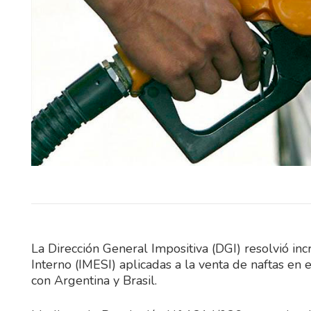
El Tribunal de Apelaciones en l
confirmó este jueves, en to
términos, la sentencia dict
diciembre…
La Dirección General Impositiva (DGI) resolvió in
Interno (IMESI) aplicadas a la venta de naftas en 
con Argentina y Brasil.