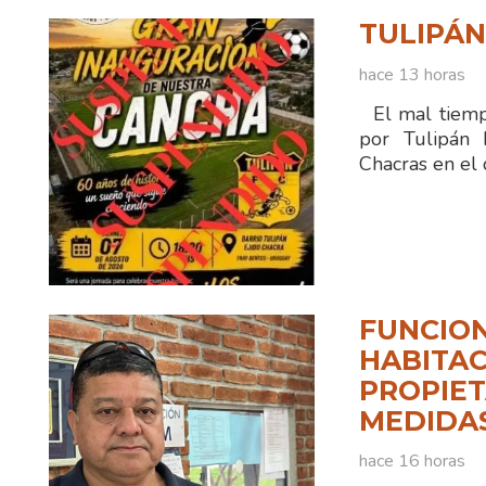
TULIPÁ
hace 13 horas
El mal tiempo
por Tulipán 
Chacras en el 
FUNCION
HABITAC
PROPIET
MEDIDA
hace 16 horas