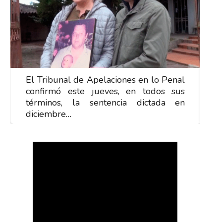
El Tribunal de Apelaciones en lo Penal
E
confirmó este jueves, en todos sus
c
términos, la sentencia dictada en
t
diciembre…
d