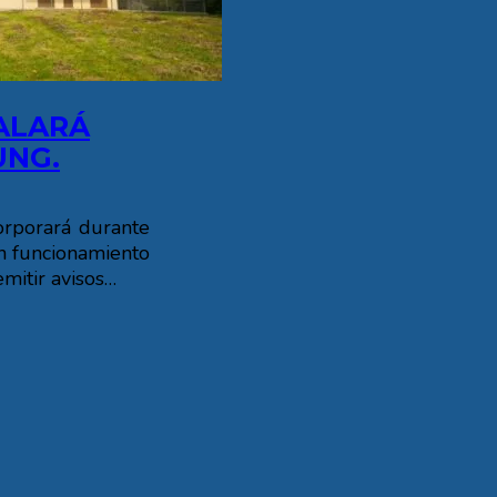
ALARÁ
UNG.
orporará durante
n funcionamiento
mitir avisos…