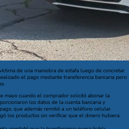
víctima de una maniobra de estafa luego de concretar
alizado el pago mediante transferencia bancaria pero
es.
de mayo cuando el comprador solicitó abonar la
porcionaron los datos de la cuenta bancaria y
ago, que además remitió a un teléfono celular.
ó los productos sin verificar que el dinero hubiera
ta, constató que la transferencia nunca había