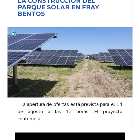
ONSTRUCCIÓN DEL
LA CONST
UE SOLAR EN FRAY
PARQUE S
OS
BENTOS
ura de ofertas está prevista para el 14
La apertura de 
sto a las 13 horas. El proyecto
de agosto a 
la…
contempla…