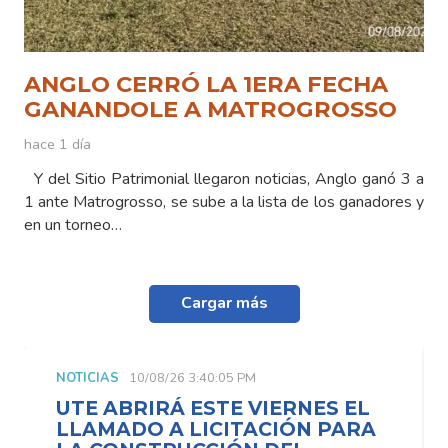
ANGLO CERRÓ LA 1ERA FECHA
GANANDOLE A MATROGROSSO
hace 1 día
Y del Sitio Patrimonial llegaron noticias, Anglo ganó 3 a
1 ante Matrogrosso, se sube a la lista de los ganadores y
en un torneo…
Cargar más
S
10/08/26 3:40:05 PM
NOTICIAS
10/08
BRIRÁ ESTE VIERNES EL
UTE ABRIR
ADO A LICITACIÓN PARA
LLAMADO 