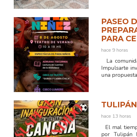
PASEO D
PREPAR
PARA CE
hace 9 horas
La comunidad
Impulsarte inv
una propuesta 
TULIPÁ
hace 13 horas
El mal tiempo
por Tulipán 