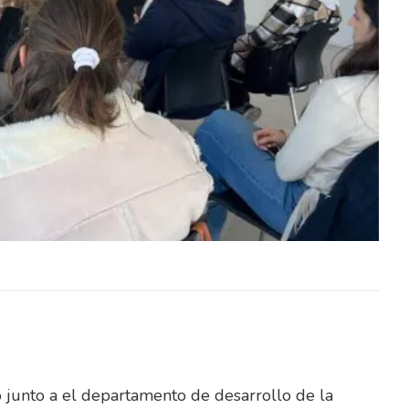
o Penal
El Tribunal de Apelaciones en lo Penal
dos sus
confirmó este jueves, en todos sus
ada en
términos, la sentencia dictada en
diciembre…
o junto a el departamento de desarrollo de la