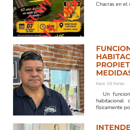
Chacras en el 
FUNCION
HABITAC
PROPIET
MEDIDA
hace 16 horas
Un funciona
habitacional
físicamente po
INTENDE