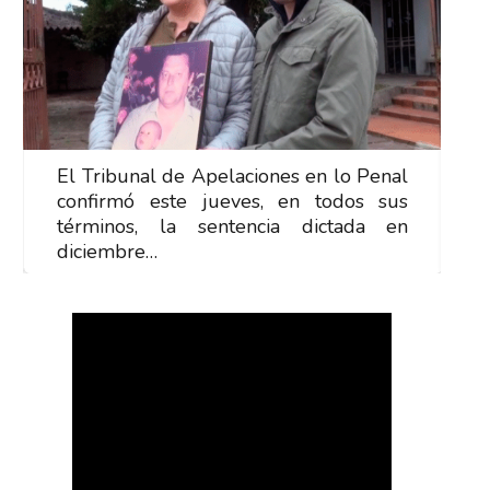
El Tribunal de Apelaciones en lo Penal
E
confirmó este jueves, en todos sus
c
términos, la sentencia dictada en
t
diciembre…
d