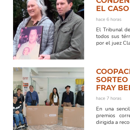
CONDENA
EL CASO
hace 6 horas
El Tribunal d
todos sus tér
por el juez C
COOPAC
SORTEO 
FRAY B
hace 7 horas
En una sencil
premios corr
dirigida a reco