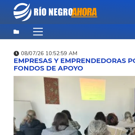
08/07/26 10:52:59 AM
DESTACADAS
,
NOTICIAS
,
PRINCIPAL
EMPRESAS Y EMPRENDEDORAS P
06/08/26 9:03:44 PM
FONDOS DE APOYO
APELACIONES CONFI
LAS CONDENAS A NU
EXMILITARES POR EL
VLADIMIR ROSLIK