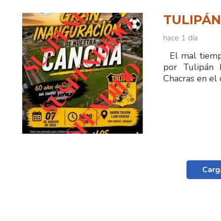
TULIPÁ
hace 1 día
El mal tiempo
por Tulipán 
Chacras en el 
Carg