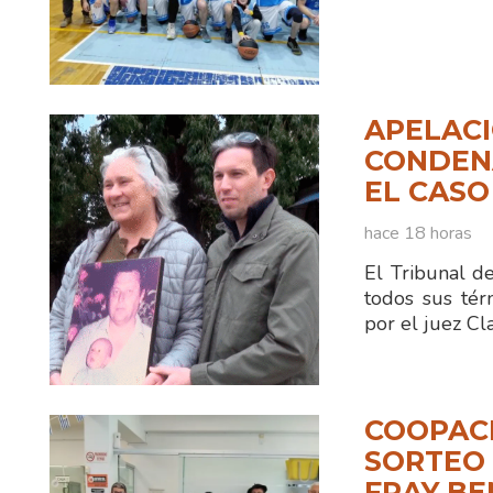
APELACI
CONDENA
EL CASO
hace 18 horas
El Tribunal d
todos sus tér
por el juez C
COOPAC
SORTEO 
FRAY B