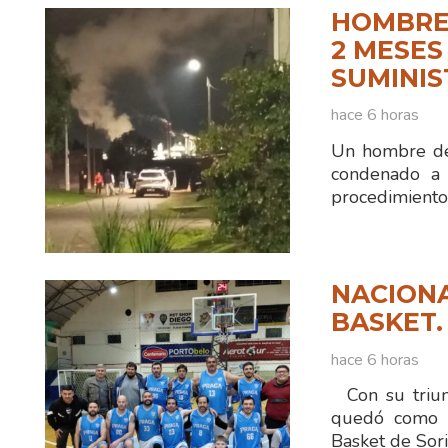
HOMBRE
2 MESES
SUMINIS
hace 6 horas
Un hombre de
condenado a 
procedimiento
NACIONA
BASKET.
hace 6 horas
Con su triun
quedó como ún
Basket de Sor