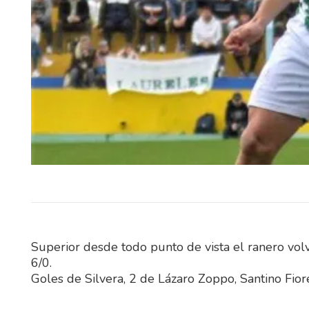
El Ministerio del Interior, a tr
Instituto Nacional de Rehabil
(INR), abrió un llamado púb
abierto…
Superior desde todo punto de vista el ranero volv
6/0.
Goles de Silvera, 2 de Lázaro Zoppo, Santino Fiorel