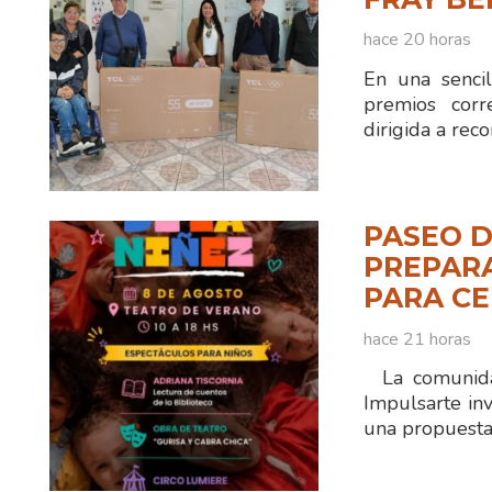
hace 20 horas
En una sencil
premios corr
dirigida a reco
PASEO D
PREPAR
PARA CE
hace 21 horas
La comunidad
Impulsarte inv
una propuesta 