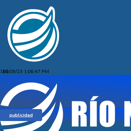
18/09/23 1:06:47 PM
TEATRO, CONFERENCIA Y FORO, “A
50 AÑOS DEL GOLPE DE ESTADO DE
1973 EN URUGUAY”
publicidad