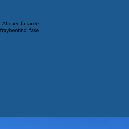
 Al caer la tarde
fraybentino, fase