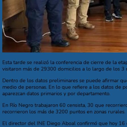
Esta tarde se realizó la conferencia de cierre de la e
visitaron más de 29300 domicilios a lo largo de los 3
Dentro de los datos preliminares se puede afirmar que
medio de personas. En lo que refiere a los datos de p
aparezcan datos primarios y por departamento.
En Río Negro trabajaron 60 censista, 30 que recorrie
recorrieron los más de 3200 puntos en zonas rurales.
El director del INE Diego Aboal confirmó que hoy 16 