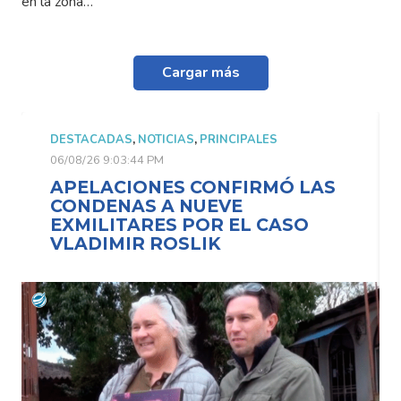
en la zona…
Cargar más
DESTACADAS
,
NOTICIAS
,
PRINCIPALES
06/08/26 9:03:44 PM
APELACIONES CONFIRMÓ LAS
CONDENAS A NUEVE
EXMILITARES POR EL CASO
VLADIMIR ROSLIK