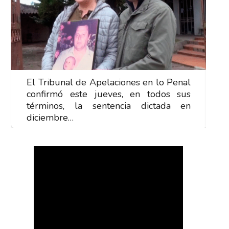
El Tribunal de Apelaciones en lo Penal
E
confirmó este jueves, en todos sus
c
términos, la sentencia dictada en
t
diciembre…
d