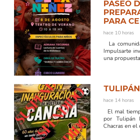
PASEO D
PREPAR
PARA CE
hace 10 horas
La comunidad
Impulsarte inv
una propuesta 
TULIPÁ
hace 14 horas
El mal tiempo
por Tulipán 
Chacras en el 