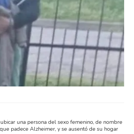
o Penal
El Tribunal de Apelaciones en lo Penal
dos sus
confirmó este jueves, en todos sus
ada en
términos, la sentencia dictada en
diciembre…
a ubicar una persona del sexo femenino, de nombre
s, que padece Alzheimer, y se ausentó de su hogar