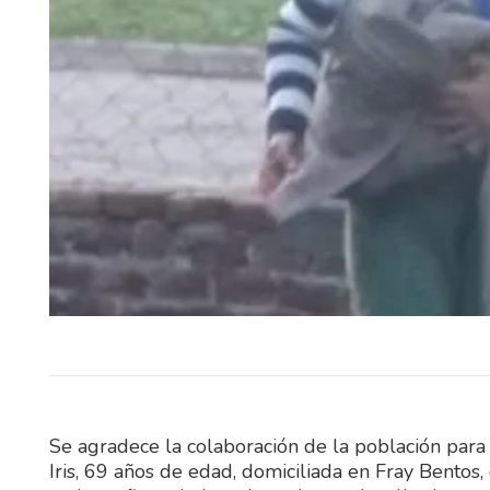
El Tribunal de Apelaciones en l
confirmó este jueves, en to
términos, la sentencia dict
diciembre…
Se agradece la colaboración de la población par
Iris, 69 años de edad, domiciliada en Fray Bento