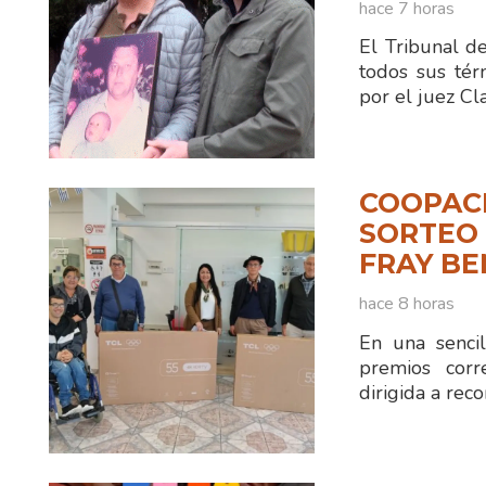
hace 7 horas
El Tribunal d
todos sus tér
por el juez C
COOPAC
SORTEO 
FRAY B
hace 8 horas
En una sencil
premios corr
dirigida a reco