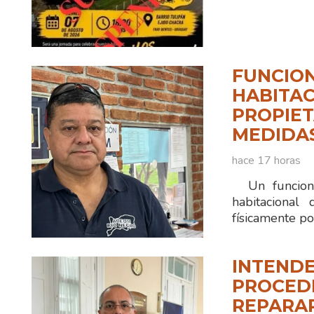
FUNCION
HABITAC
PROPIET
MEDIDA
hace 17 horas
Un funciona
habitacional
físicamente po
INTENDE
PROCEDI
REPARA