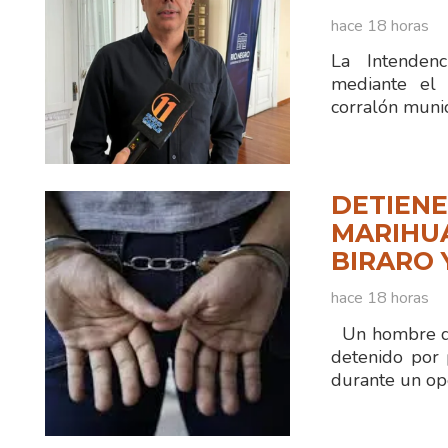
hace 18 horas
La Intenden
mediante el 
corralón munic
DETIENE
MARIHUA
BIRARO 
hace 18 horas
Un hombre de
detenido por 
durante un ope