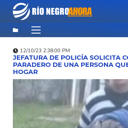
12/10/23 2:38:00 PM
DESTACADAS
,
NOTICIAS
,
PRINCIPAL
JEFATURA DE POLICÍA SOLICITA
06/08/26 9:03:44 PM
PARADERO DE UNA PERSONA QUE
HOGAR
APELACIONES CONFI
LAS CONDENAS A NU
EXMILITARES POR EL
VLADIMIR ROSLIK