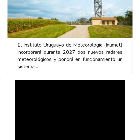
El Instituto Uruguayo de Meteorología (Inumet)
E
incorporará durante 2027 dos nuevos radares
i
meteorológicos y pondrá en funcionamiento un
m
sistema…
s