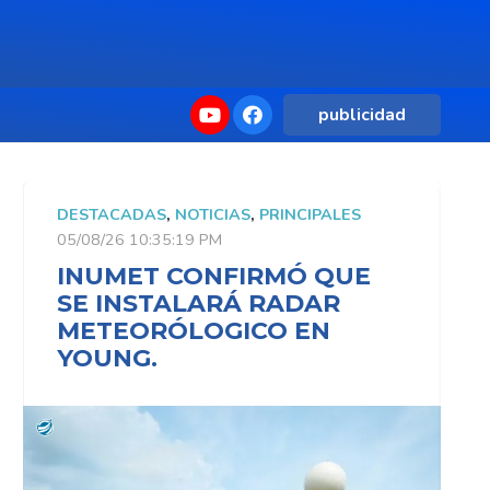
publicidad
DESTACADAS
,
NOTICIAS
,
PRINCIPALES
D
05/08/26 10:35:19 PM
0
INUMET CONFIRMÓ QUE
SE INSTALARÁ RADAR
METEORÓLOGICO EN
YOUNG.