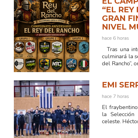
EL CAMP
“EL REY
GRAN FI
NIVEL M
hace 6 horas
Tras una int
culminará la 
del Rancho”, 
EMI SER
hace 7 horas
El fraybentin
la Selección
celeste. Hécto