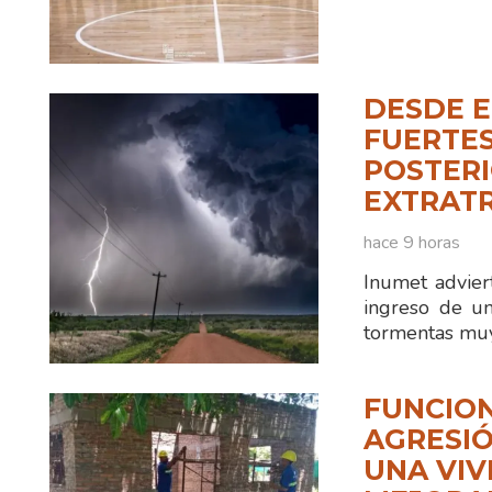
DESDE E
FUERTES
POSTERI
EXTRAT
hace 9 horas
Inumet advier
ingreso de un
tormentas muy
FUNCION
AGRESIÓ
UNA VIV