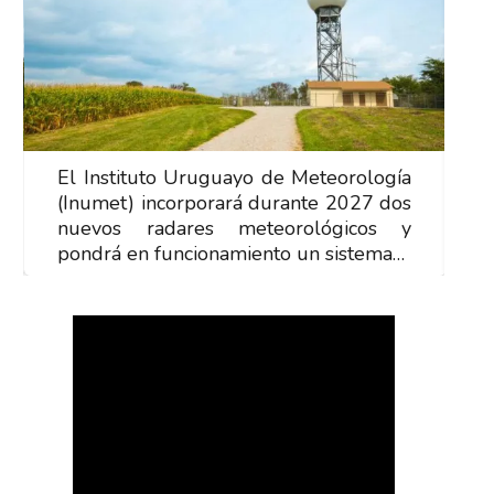
El Instituto Uruguayo de Meteorología
E
(Inumet) incorporará durante 2027 dos
(
nuevos radares meteorológicos y
n
pondrá en funcionamiento un sistema…
p