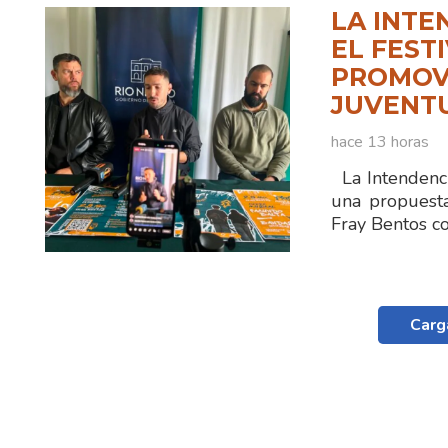
LA INTE
EL FEST
PROMOVE
JUVENT
hace 13 horas
La Intendenci
una propuest
Fray Bentos 
Carg