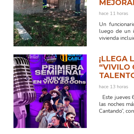
MEJORA
hace 11 horas
Un funcionar
luego de un i
vivienda inclu
¡LLEGA 
“VIVILO
TALENTO
hace 13 horas
Este jueves 6 
las noches má
Cantando”, co