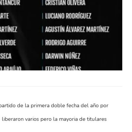
rología
El Instituto Uruguayo de Meteorología
027 dos
(Inumet) incorporará durante 2027 dos
icos y
nuevos radares meteorológicos y
stema…
pondrá en funcionamiento un sistema…
partido de la primera doble fecha del año por
liberaron varios pero la mayoria de titulares