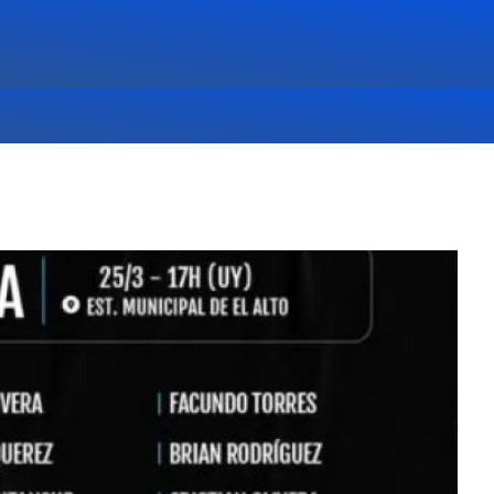
ES
DESTACADAS
,
NOTICIAS
,
PRINCIPALES
05/08/26 10:35:19 PM
UE
INUMET CONFIRMÓ QUE
SE INSTALARÁ RADAR
METEORÓLOGICO EN
YOUNG.