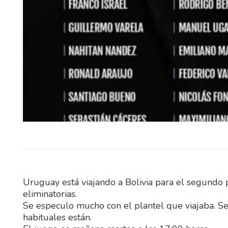
El Instituto Uruguayo de Meteo
(Inumet) incorporará durante 2
nuevos radares meteorológ
pondrá en funcionamiento un si
Uruguay está viajando a Bolivia para el segundo 
eliminatorias.
Se especulo mucho con el plantel que viajaba. Se 
habituales están.