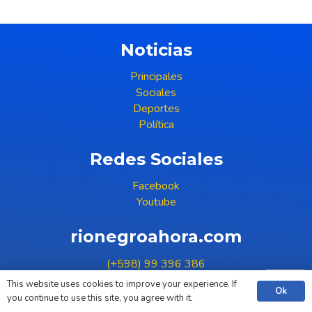
Noticias
Principales
Sociales
Deportes
Política
Redes Sociales
Facebook
Youtube
rionegroahora.com
(+598) 99 396 386
COPYRIGHT © 2023
This website uses cookies to improve your experience. If
Ok
you continue to use this site, you agree with it.