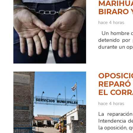
MARIHUA
BIRARO 
hace 4 horas
Un hombre de
detenido por 
durante un ope
OPOSICI
REPARÓ 
EL CORR
hace 4 horas
La reparació
Intendencia d
la oposición, 