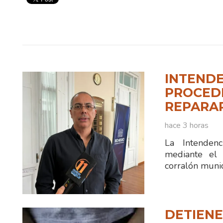
INTENDE
PROCEDI
REPARA
hace 3 horas
La Intenden
mediante el 
corralón munic
DETIENE