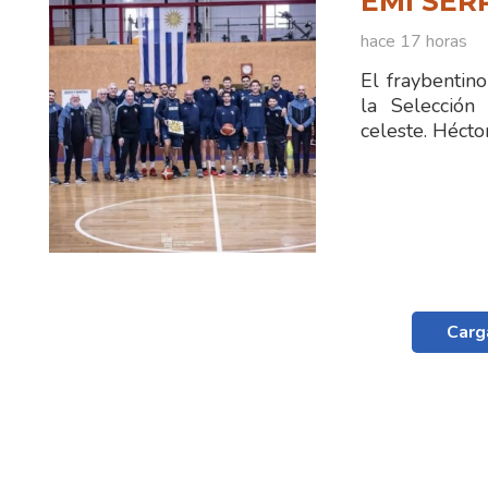
EMI SER
hace 17 horas
El fraybentin
la Selección
celeste. Hécto
Carg