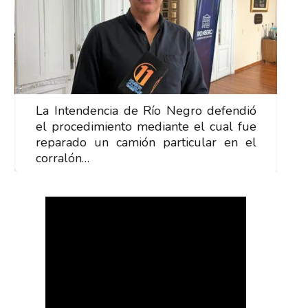
La Intendencia de Río Negro defendió
L
el procedimiento mediante el cual fue
e
reparado un camión particular en el
r
corralón…
c