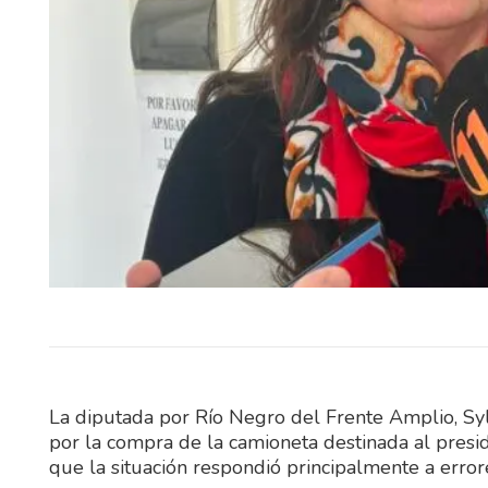
La Intendencia de Río Negro d
el procedimiento mediante el c
reparado un camión particula
corralón…
La diputada por Río Negro del Frente Amplio, Sylv
por la compra de la camioneta destinada al presi
que la situación respondió principalmente a erro