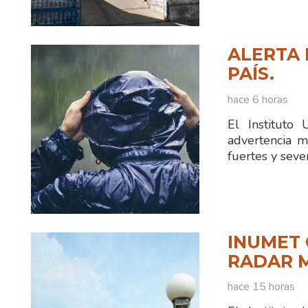
ALERTA 
PAÍS.
hace 6 horas
El Instituto
advertencia m
fuertes y seve
INUMET 
RADAR 
hace 15 horas