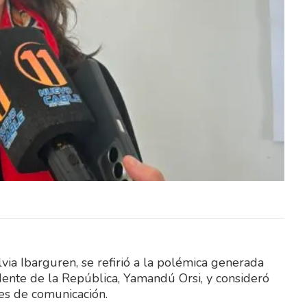
efendió
La Intendencia de Río Negro defendió
ual fue
el procedimiento mediante el cual fue
r en el
reparado un camión particular en el
corralón…
ia Ibarguren, se refirió a la polémica generada
dente de la República, Yamandú Orsi, y consideró
res de comunicación.