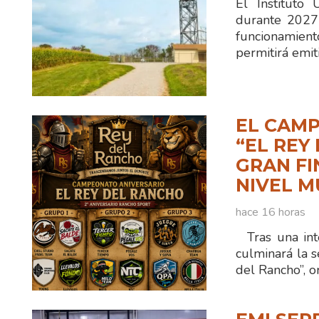
El Instituto
durante 2027
funcionamien
permitirá emit
EL CAMP
“EL REY
GRAN FI
NIVEL M
hace 16 horas
Tras una int
culminará la 
del Rancho”, 