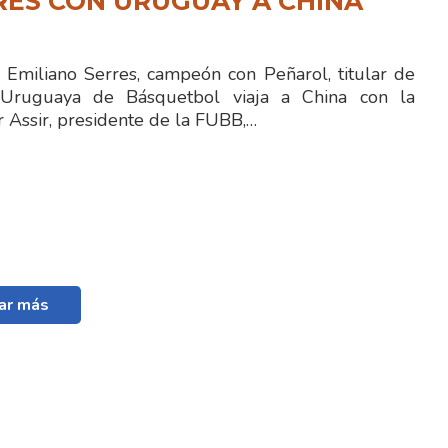
RES CON URUGUAY A CHINA
o Emiliano Serres, campeón con Peñarol, titular de
 Uruguaya de Básquetbol viaja a China con la
r Assir, presidente de la FUBB,…
ar más