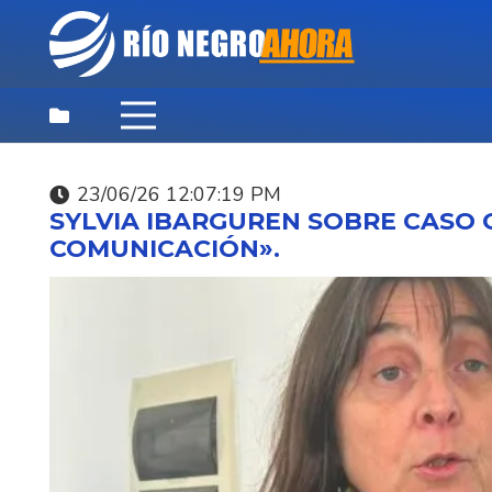
23/06/26 12:07:19 PM
DESTACADAS
,
NOTICIAS
,
PRINCIPAL
SYLVIA IBARGUREN SOBRE CASO 
06/08/26 10:21:06 AM
COMUNICACIÓN».
INTENDENCIA DEFIEN
EL PROCEDIMIENTO
UTILIZADO PARA REP
UN CAMIÓN PARTICU