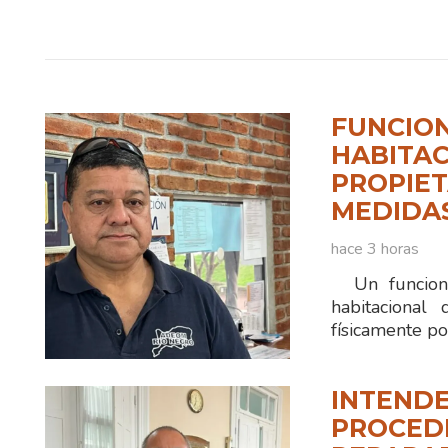
FUNCION
HABITAC
PROPIET
MEDIDA
hace 3 horas
Un funciona
habitacional
físicamente po
INTENDE
PROCEDI