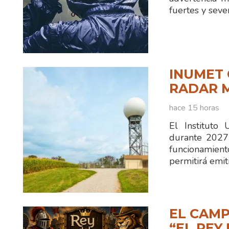
fuertes y seve
INUMET 
RADAR 
hace 15 horas
El Instituto
durante 2027
funcionamien
permitirá emit
EL CAMP
“EL REY