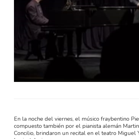
Un funcionario que trabajab
programa de mejora habitaciona
intendencia de Río Neg
agredido…
En la noche del viernes, el músico fraybentino Pie
compuesto también por el pianista alemán Martin
Concilio, brindaron un recital en el teatro Migue