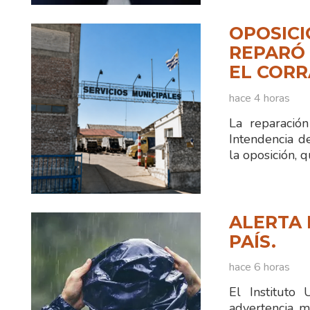
OPOSICI
REPARÓ 
EL CORR
hace 4 horas
La reparació
Intendencia d
la oposición, 
ALERTA 
PAÍS.
hace 6 horas
El Instituto
advertencia m