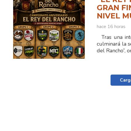
GRAN FI
NIVEL M
hace 16 horas
Tras una int
culminará la 
del Rancho”, 
Carg