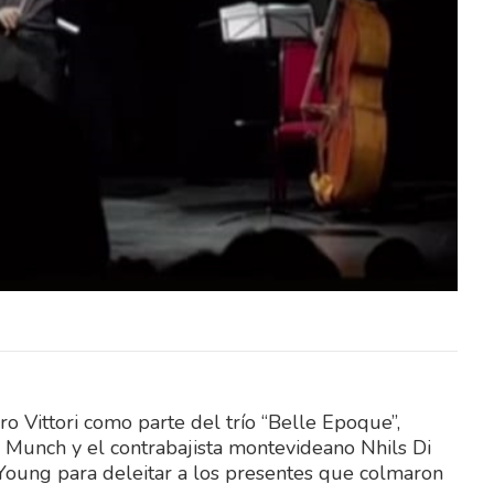
a en un
Un funcionario que trabajaba en un
l de la
programa de mejora habitacional de la
ro fue
intendencia de Río Negro fue
agredido…
ro Vittori como parte del trío “Belle Epoque”,
 Munch y el contrabajista montevideano Nhils Di
l Young para deleitar a los presentes que colmaron