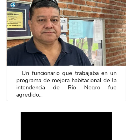
Un funcionario que trabajaba en un
U
programa de mejora habitacional de la
p
intendencia de Río Negro fue
i
agredido…
a