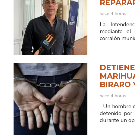
REPARA
hace 4 horas
La Intenden
mediante el 
corralón munic
DETIENE
MARIHUA
BIRARO 
hace 4 horas
Un hombre de
detenido por 
durante un ope