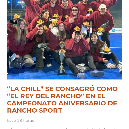
“LA CHILL” SE CONSAGRÓ COMO
“EL REY DEL RANCHO” EN EL
CAMPEONATO ANIVERSARIO DE
RANCHO SPORT
hace 19 horas