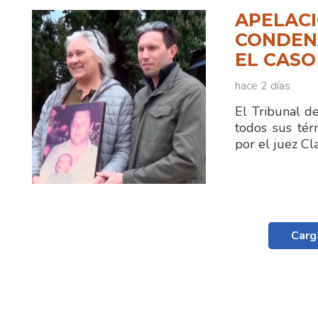
APELACI
CONDENA
EL CASO
hace 2 días
El Tribunal d
todos sus tér
por el juez C
Carg