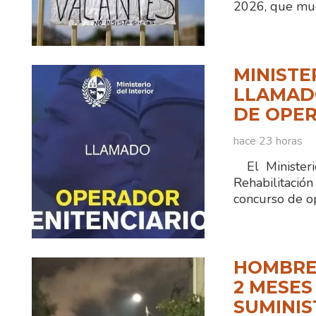
2026, que mue
MINISTE
LLAMADO
DE OPER
hace 23 horas
El Ministerio
Rehabilitaci
concurso de o
HOMBRE
2 MESES
SUMINIS