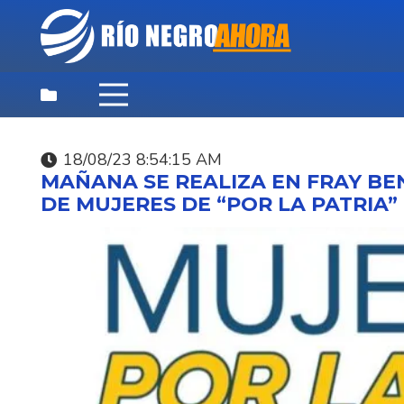
18/08/23 8:54:15 AM
DEPORTES
,
DESTACADAS
,
NOTICIAS
MAÑANA SE REALIZA EN FRAY B
PRINCIPALES
DE MUJERES DE “POR LA PATRIA”
07/08/26 9:46:07 PM
SANTI SIERRA BATTO 
LA WORLD CUP ASUN
2026