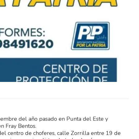
na y el
Este fin de semana, Elías Medina y el
ierra
fraybentino Santiago Sierra
en dos
representarán a Uruguay en dos
importantes competencias…
viembre del año pasado en Punta del Este y
n Fray Bentos.
del centro de choferes, calle Zorrilla entre 19 de