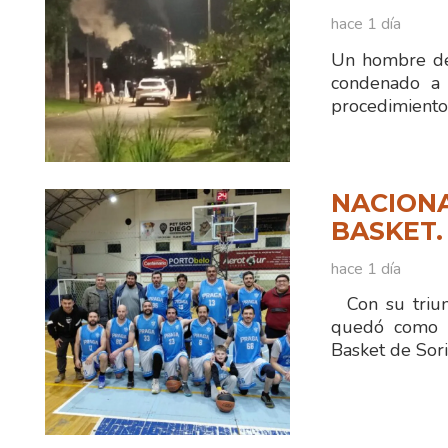
hace 1 día
Un hombre de
condenado a 
procedimiento
NACIONA
BASKET.
hace 1 día
Con su triun
quedó como ún
Basket de Sor