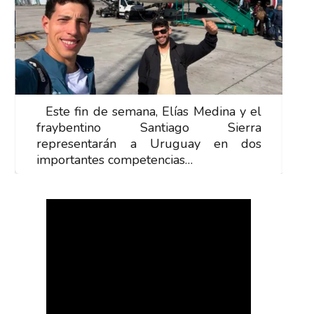
Este fin de semana, Elías Medina y el
E
fraybentino Santiago Sierra
f
representarán a Uruguay en dos
r
importantes competencias…
i