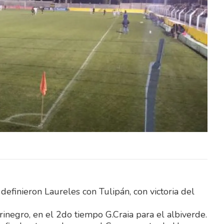
avés del
El Ministerio del Interior, a través del
itación
Instituto Nacional de Rehabilitación
lico y
(INR), abrió un llamado público y
abierto…
efinieron Laureles con Tulipán, con victoria del
urinegro, en el 2do tiempo G.Craia para el albiverde.