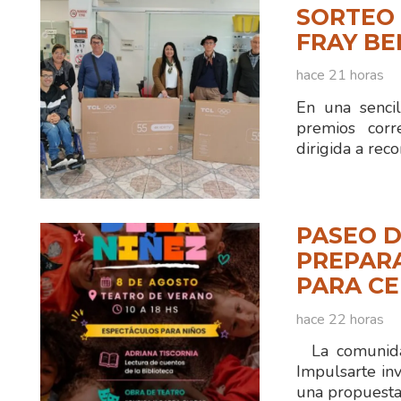
SORTEO 
FRAY B
hace 21 horas
En una sencil
premios corr
dirigida a reco
PASEO D
PREPAR
PARA CE
hace 22 horas
La comunidad
Impulsarte inv
una propuesta 