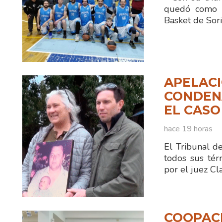
quedó como ún
Basket de Sor
APELACI
CONDENA
EL CASO
hace 19 horas
El Tribunal d
todos sus tér
por el juez C
COOPAC