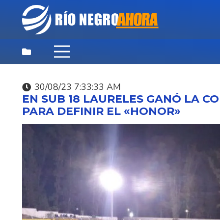
30/08/23 7:33:33 AM
DESTACADAS
,
NOTICIAS
,
PRINCIPAL
EN SUB 18 LAURELES GANÓ LA C
SOCIALES
PARA DEFINIR EL «HONOR»
07/08/26 10:59:53 AM
MINISTERIO DEL INTE
ABRE LLAMADO PARA
CUBRIR 223 CARGOS 
OPERADOR
PENITENCIARIO