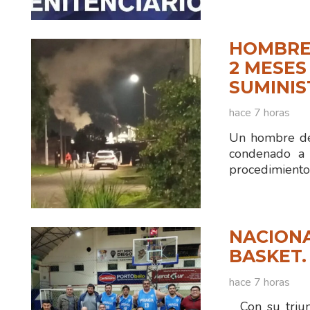
HOMBRE
2 MESES
SUMINIS
hace 7 horas
Un hombre de
condenado a 
procedimiento
NACIONA
BASKET.
hace 7 horas
Con su triun