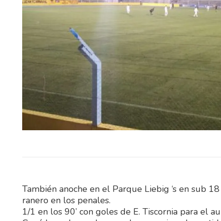
El Ministerio del Interior, a tr
Instituto Nacional de Rehabil
(INR), abrió un llamado púb
abierto…
También anoche en el Parque Liebig ‘s en sub 18 d
ranero en los penales.
1/1 en los 90’ con goles de E. Tiscornia para el a