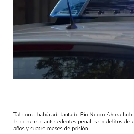
REFERENTES DE LA SELE
URUGUAYA, MUNDIALIS
JUGADORES DE TRAYEC
INTERNACIONAL S
PROTAGONISTAS DE UN PA
EXHIBICIÓN Rancho…
Tal como había adelantado Río Negro Ahora hubo 
hombre con antecedentes penales en delitos de 
años y cuatro meses de prisión.