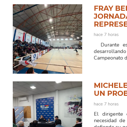
FRAY BE
JORNADA
REPRESE
hace 7 horas
Durante est
desarrolland
Campeonato d
MICHELE
UN PRO
hace 7 horas
El dirigente
necesidad de 