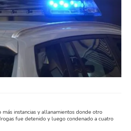
CCIÓN
REFERENTES DE LA SELECCIÓN
TAS Y
URUGUAYA, MUNDIALISTAS Y
TORIA
JUGADORES DE TRAYECTORIA
ERÁN
INTERNACIONAL SERÁN
RTIDO
PROTAGONISTAS DE UN PARTIDO
EXHIBICIÓN Rancho…
más instancias y allanamientos donde otro
drogas fue detenido y luego condenado a cuatro