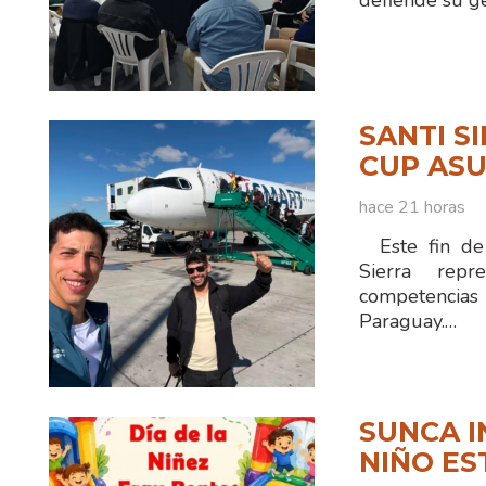
defiende su ge
SANTI S
CUP ASU
hace 21 horas
Este fin de 
Sierra rep
competencias
Paraguay.…
SUNCA I
NIÑO ES