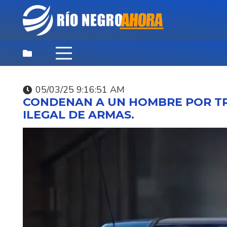
05/03/25 9:16:51 AM
DEPORTES
,
DESTACADAS
,
NOTICIAS
CONDENAN A UN HOMBRE POR TR
PRINCIPALES
ILEGAL DE ARMAS.
08/08/26 12:42:24 PM
JUGADORES DE LA
SELECCIÓN URUGUAY
PÁDEL HOY EN PARTI
EXHIBICIÓN EN RANC
SPORT