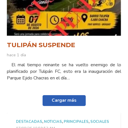
TULIPÁN SUSPENDE
hace 1 día
El mal tiempo reinante se ha vuelto enemigo de lo
planificado por Tulipán FC, esto era la inauguración del
Parque Ejido Chacras en el día…
Cargar más
S
,
SOCIALES
DESTACADAS
,
NOTICIAS
,
PRINCIPALES
,
SOCI