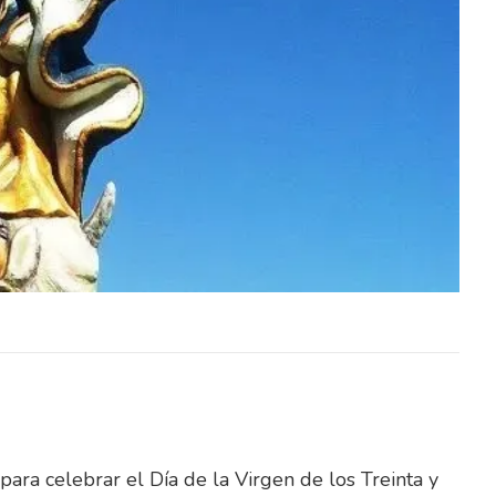
CCIÓN
REFERENTES DE LA SELECCIÓN
TAS Y
URUGUAYA, MUNDIALISTAS Y
TORIA
JUGADORES DE TRAYECTORIA
ERÁN
INTERNACIONAL SERÁN
RTIDO
PROTAGONISTAS DE UN PARTIDO
EXHIBICIÓN Rancho…
ara celebrar el Día de la Virgen de los Treinta y