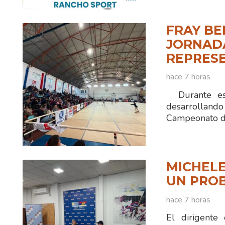
FRAY BE
JORNADA
REPRESE
hace 7 horas
Durante est
desarrolland
Campeonato d
MICHELE
UN PRO
hace 7 horas
El dirigente