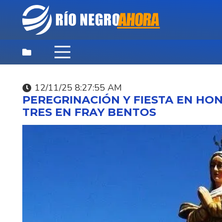
12/11/25 8:27:55 AM
DEPORTES
,
DESTACADAS
,
NOTICIAS
PEREGRINACIÓN Y FIESTA EN HON
PRINCIPALES
TRES EN FRAY BENTOS
08/08/26 12:42:24 PM
JUGADORES DE LA
SELECCIÓN URUGUAY
PÁDEL HOY EN PARTI
EXHIBICIÓN EN RANC
SPORT