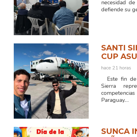
necesidad de 
defiende su ge
SANTI S
CUP ASU
hace 21 horas
Este fin de 
Sierra rep
competencias
Paraguay.…
SUNCA I