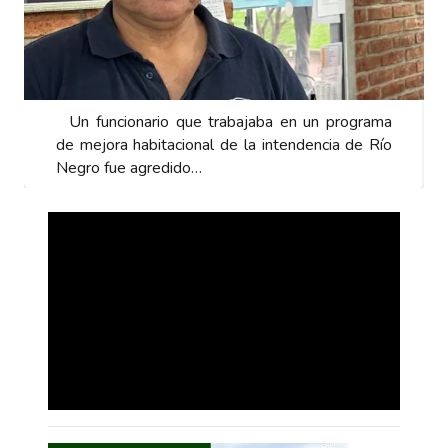
Un funcionario que trabajaba en un programa
Un fun
de mejora habitacional de la intendencia de Río
de mejo
Negro fue agredido…
Negro 