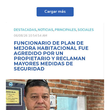
Cargar más
DESTACADAS
,
NOTICIAS
,
PRINCIPALES
,
SOCIALES
DESTA
06/08/26 10:54:54 AM
06/08/2
FUNCIONARIO DE PLAN DE
FUNC
MEJORA HABITACIONAL FUE
MEJO
AGREDIDO POR UN
AGR
PROPIETARIO Y RECLAMAN
PRO
MAYORES MEDIDAS DE
MAY
SEGURIDAD
SEG