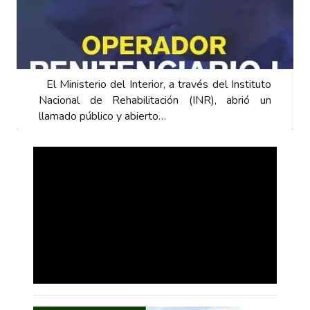
El Ministerio del Interior, a través del Instituto
Nacional de Rehabilitación (INR), abrió un
llamado público y abierto…