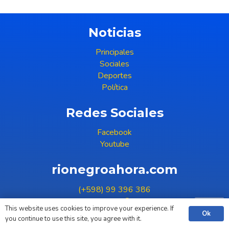
Noticias
Principales
Sociales
Deportes
Política
Redes Sociales
Facebook
Youtube
rionegroahora.com
(+598) 99 396 386
COPYRIGHT © 2023
This website uses cookies to improve your experience. If
Ok
you continue to use this site, you agree with it.