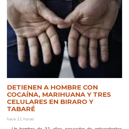
DETIENEN A HOMBRE CON
COCAÍNA, MARIHUANA Y TRES
CELULARES EN BIRARO Y
TABARÉ
hace 21 horas
Un hombre de 31 años, poseedor de antecedentes