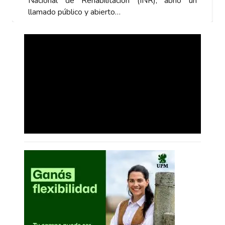
Nacional de Rehabilitación (INR), abrió un
Nacion
llamado público y abierto…
llamado