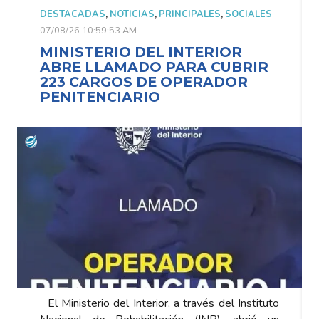
DESTACADAS
,
NOTICIAS
,
PRINCIPALES
,
SOCIALES
DESTA
07/08/26 10:59:53 AM
07/08/2
MINISTERIO DEL INTERIOR
MINI
ABRE LLAMADO PARA CUBRIR
ABR
223 CARGOS DE OPERADOR
223
PENITENCIARIO
PENI
El Ministerio del Interior, a través del Instituto
El Mini