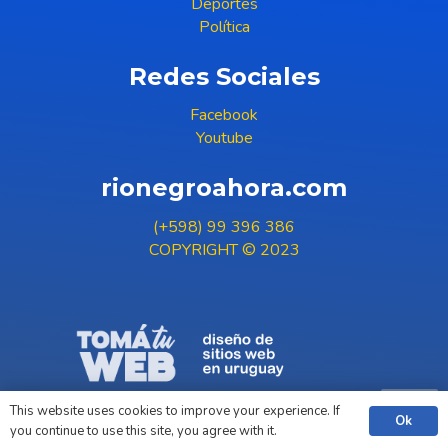
Deportes
Política
Redes Sociales
Facebook
Youtube
rionegroahora.com
(+598) 99 396 386
COPYRIGHT © 2023
This website uses cookies to improve your experience. If
Ok
you continue to use this site, you agree with it.