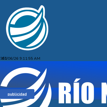
03/06/26 9:11:55 AM
NUEVA ESTAFA INFORMÁTICA. GIRÓ
DINERO Y LE SACARON UN
PRÉSTAMO
publicidad