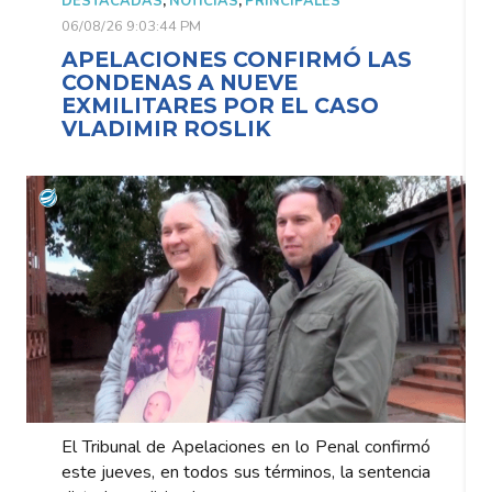
DESTACADAS
,
NOTICIAS
,
PRINCIPALES
06/08/26 9:03:44 PM
S
APELACIONES CONFIRMÓ LAS
CONDENAS A NUEVE
EXMILITARES POR EL CASO
VLADIMIR ROSLIK
irmó
El Tribunal de Apelaciones en lo Penal confirmó
ncia
este jueves, en todos sus términos, la sentencia