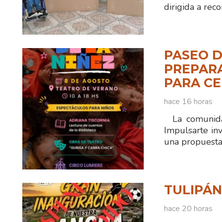
dirigida a reco
PASEO D
PREPAR
PARA CE
hace 16 horas
La comunidad
Impulsarte inv
una propuesta 
TULIPÁ
hace 20 horas