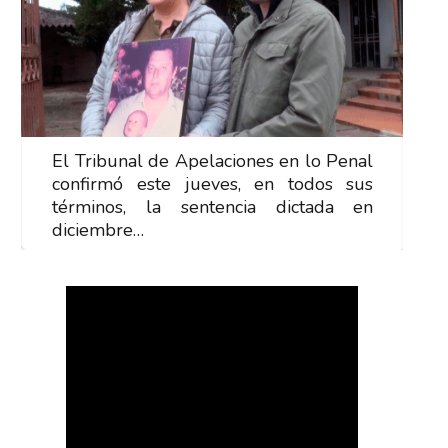
El Tribunal de Apelaciones en lo Penal
E
confirmó este jueves, en todos sus
c
términos, la sentencia dictada en
t
diciembre…
d