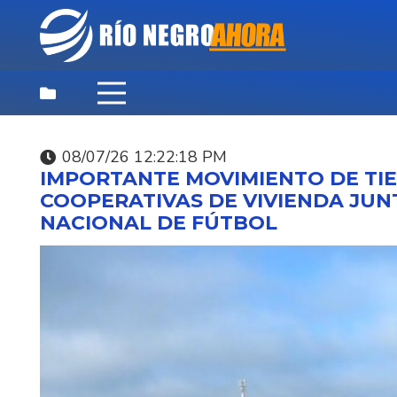
08/07/26 12:22:18 PM
DESTACADAS
,
NOTICIAS
,
PRINCIPAL
IMPORTANTE MOVIMIENTO DE TI
06/08/26 9:03:44 PM
COOPERATIVAS DE VIVIENDA JUN
NACIONAL DE FÚTBOL
APELACIONES CONFI
LAS CONDENAS A NU
EXMILITARES POR EL
VLADIMIR ROSLIK