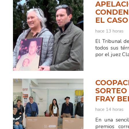
APELACI
CONDENA
EL CASO
hace 13 horas
El Tribunal d
todos sus tér
por el juez C
COOPAC
SORTEO 
FRAY B
hace 14 horas
En una sencil
premios corr