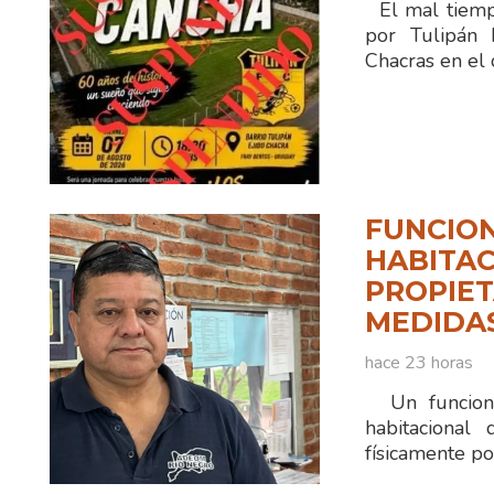
El mal tiempo
por Tulipán 
Chacras en el 
FUNCION
HABITAC
PROPIET
MEDIDA
hace 23 horas
Un funciona
habitacional
físicamente po