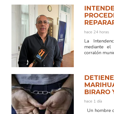
INTENDE
PROCEDI
REPARA
hace 24 horas
La Intenden
mediante el 
corralón munic
DETIENE
MARIHUA
BIRARO 
hace 1 día
Un hombre de