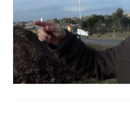
El Tribunal de Apelaciones en l
confirmó este jueves, en to
términos, la sentencia dict
diciembre…