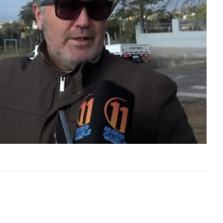
o Penal
El Tribunal de Apelaciones en lo Penal
dos sus
confirmó este jueves, en todos sus
ada en
términos, la sentencia dictada en
diciembre…